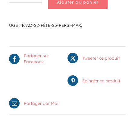
Ajouter au panier
quantité
de
Fête
25
UGS :
16723-22-FÊTE-25-PERS.-MAX.
pers.
max.
Partager sur
Tweeter ce produit
Facebook
Épingler ce produit
Partager par Mail