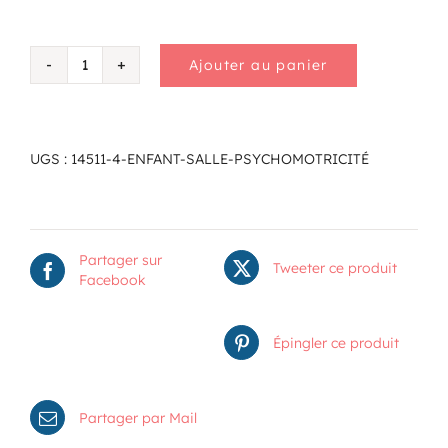
Ajouter au panier
quantité
de
Enfant
salle
psychomotricité
UGS :
14511-4-ENFANT-SALLE-PSYCHOMOTRICITÉ
Partager sur
Tweeter ce produit
Facebook
Épingler ce produit
Partager par Mail