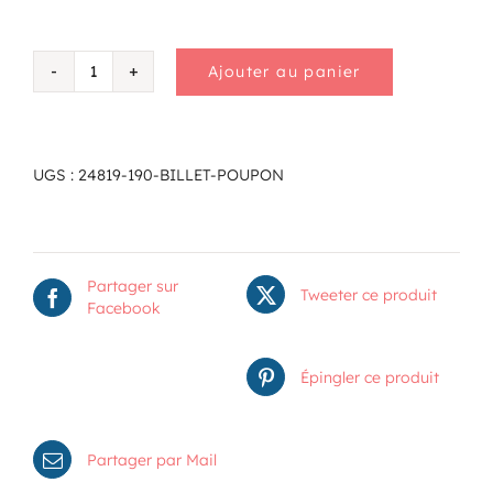
Ajouter au panier
quantité
de
Billet
poupon
UGS :
24819-190-BILLET-POUPON
Partager sur
Tweeter ce produit
Facebook
Épingler ce produit
Partager par Mail