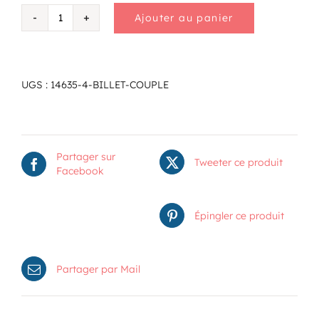
Ajouter au panier
quantité
de
Billet
couple
UGS :
14635-4-BILLET-COUPLE
Partager sur
Tweeter ce produit
Facebook
Épingler ce produit
Partager par Mail