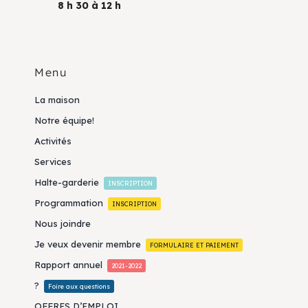
8 h 30 à 12 h
Menu
La maison
Notre équipe!
Activités
Services
Halte-garderie
INSCRIPTION
Programmation
INSCRIPTION
Nous joindre
Je veux devenir membre
FORMULAIRE ET PAIEMENT
Rapport annuel
2021-2022
?
Foire aux questions
OFFRES D’EMPLOI