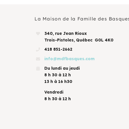
La Maison de la Famille des Basque
340, rue Jean Rioux
Trois-Pistoles, Québec G0L 4K0
418 851-2662
info@mdfbasques.com
Du lundi au jeudi
8 h 30 à 12 h
13 h à 16 h30
Vendredi
8 h 30 à 12 h