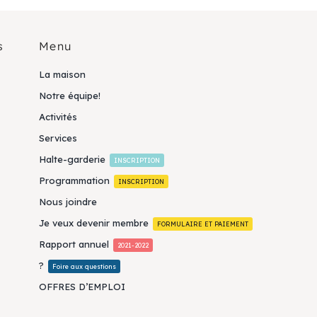
s
Menu
La maison
Notre équipe!
Activités
Services
Halte-garderie
INSCRIPTION
Programmation
INSCRIPTION
Nous joindre
Je veux devenir membre
FORMULAIRE ET PAIEMENT
Rapport annuel
2021-2022
?
Foire aux questions
OFFRES D’EMPLOI