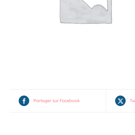
19
11 H 30 Min
-
13 H 30 Min
Pique-nique au parc poisson – Trois-Pistoles
AOÛT
20
10 H 00 Min
-
11 H 30 Min
Marche en famille
Voir Le Calendrier
Partager sur Facebook
Tw