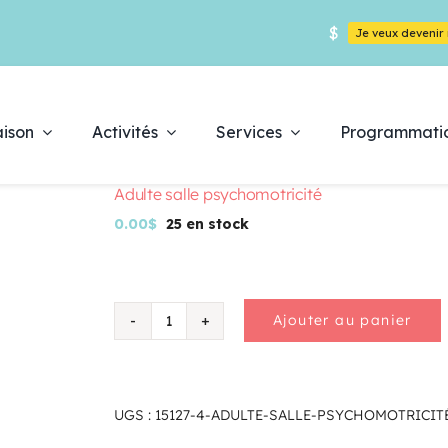
$
Je veux deveni
ison
Activités
Services
Programmati
Adulte salle psychomotricité
0.00
$
25 en stock
Déc
Ajouter au panier
quantité
pr
de
Adulte
salle
psychomotricité
UGS :
15127-4-ADULTE-SALLE-PSYCHOMOTRICIT