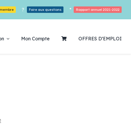
?
*
r membre
Foire aux questions
Rapport annuel 2021-2022
on
Mon Compte
OFFRES D’EMPLOI
ouvrez notre
ogrammation
Des Heures De Plaisirs!
É