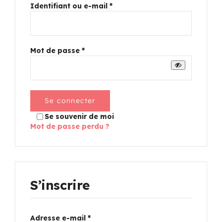
Obligatoire
Identifiant ou e-mail
*
Programmation
Mon Compte
Obligatoire
Mot de passe
*
Panier
Se connecter
OFFRES D’EMPLOI
Se souvenir de moi
Mot de passe perdu ?
S’inscrire
Obligatoire
Adresse e-mail
*