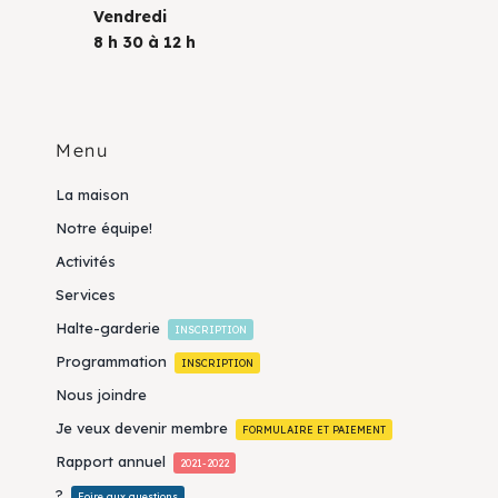
Vendredi
8 h 30 à 12 h
Menu
La maison
Notre équipe!
Activités
Services
Halte-garderie
INSCRIPTION
Programmation
INSCRIPTION
Nous joindre
Je veux devenir membre
FORMULAIRE ET PAIEMENT
Rapport annuel
2021-2022
?
Foire aux questions