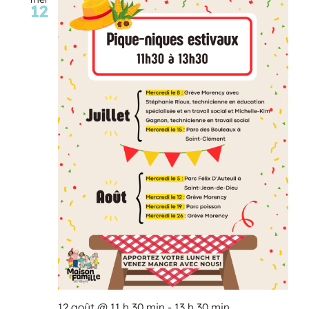
12
Programmation
Mon Compte
Panier
OFFRES D’EMPLOI
12 août @ 11 h 30 min
-
13 h 30 min