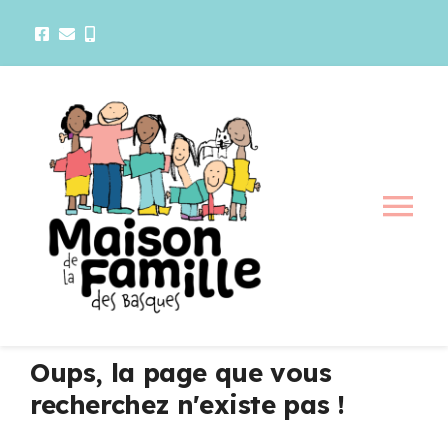
Passer
au
contenu
Tog
Nav
La maison
Activités
Oups, la page que vous
recherchez n'existe pas !
Services