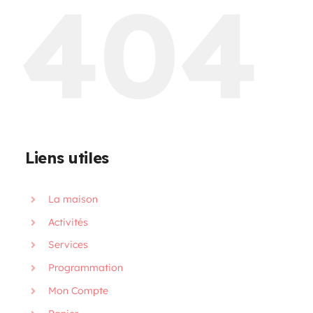
404
Programmation
Mon Compte
Panier
Liens utiles
OFFRES D’EMPLOI
La maison
Activités
Services
Programmation
Mon Compte