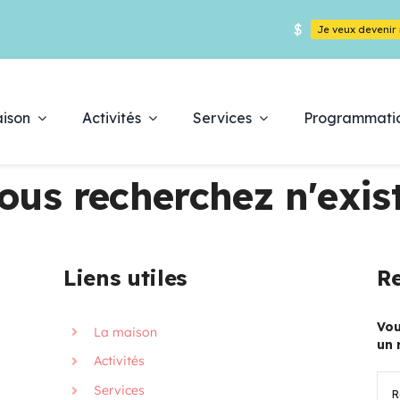
$
Je veux deveni
ison
Activités
Services
Programmati
ous recherchez n'exist
Déc
Liens utiles
Re
es
pr
Vou
La maison
un 
Activités
Rec
Services