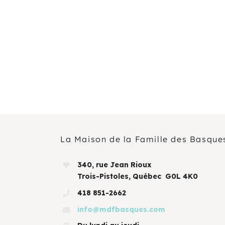
AOÛT
19
11 H 30 Min
-
13 H 30 Min
Pique-nique au parc poisson – Trois-Pistoles
AOÛT
20
10 H 00 Min
-
11 H 30 Min
Marche en famille
Voir Le Calendrier
La Maison de la Famille des Basque
340, rue Jean Rioux
Trois-Pistoles, Québec G0L 4K0
418 851-2662
info@mdfbasques.com