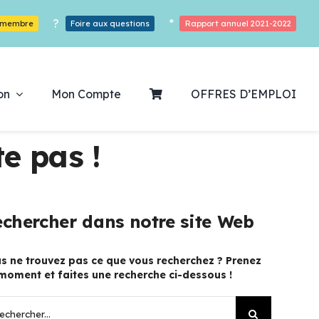
?
*
r membre
Foire aux questions
Rapport annuel 2021-2022
on
Mon Compte
OFFRES D’EMPLOI
e pas !
ouvrez notre
chercher dans notre site Web
ogrammation
s ne trouvez pas ce que vous recherchez ? Prenez
moment et faites une recherche ci-dessous !
Des Heures De Plaisirs!
hercher: