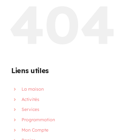
404
Programmation
Mon Compte
Panier
Liens utiles
OFFRES D’EMPLOI
La maison
Activités
Services
Programmation
Mon Compte