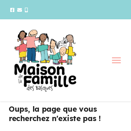
Passer
au
contenu
Tog
Nav
La maison
Activités
Oups, la page que vous
recherchez n'existe pas !
Services