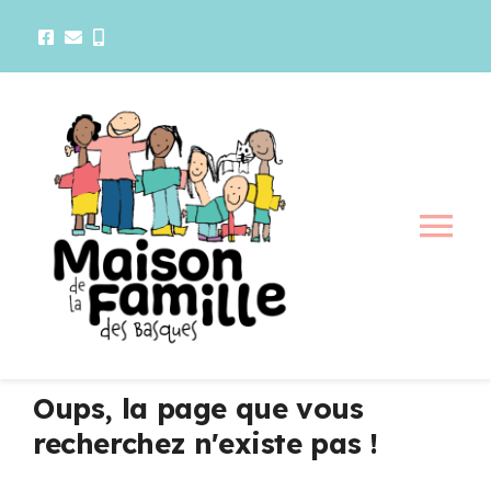
Passer
au
contenu
Tog
Nav
La maison
Activités
Oups, la page que vous
recherchez n'existe pas !
Services