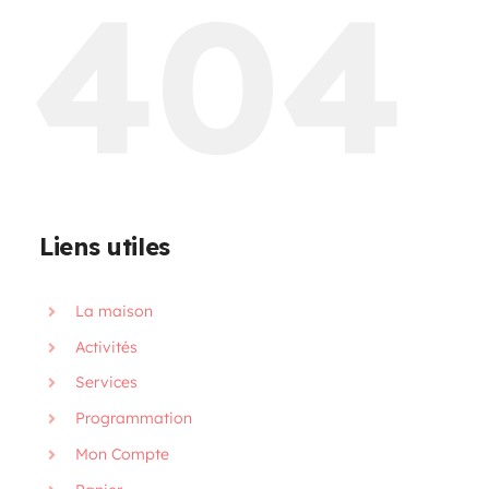
404
Programmation
Mon Compte
Panier
Liens utiles
OFFRES D’EMPLOI
La maison
Activités
Services
Programmation
Mon Compte