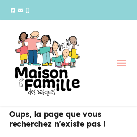
Passer
au
contenu
Tog
Nav
La maison
Activités
Oups, la page que vous
recherchez n'existe pas !
Services