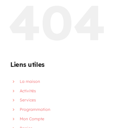
404
Programmation
Mon Compte
Panier
Liens utiles
OFFRES D’EMPLOI
La maison
Activités
Services
Programmation
Mon Compte