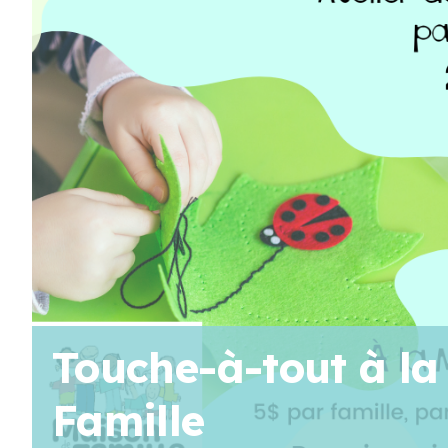
AOÛT
19
11 H 30 Min
-
13 H 30 Min
Pique-nique au parc poisson – Trois-Pistoles
AOÛT
20
10 H 00 Min
-
11 H 30 Min
Marche en famille
Voir Le Calendrier
Touche-à-tout à la
Famille