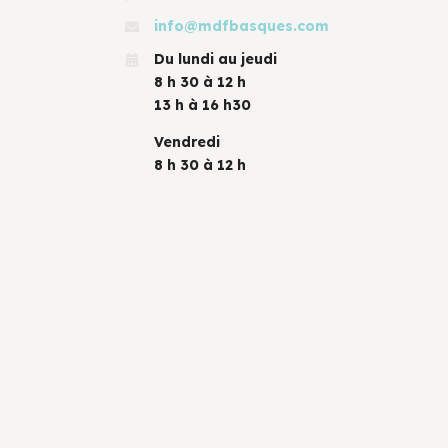
info@mdfbasques.com
Du lundi au jeudi
8 h 30 à 12 h
13 h à 16 h30
Vendredi
8 h 30 à 12 h