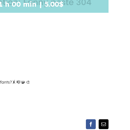
1 h 00 min
|
5.00$
nfants?
Facebook
Email