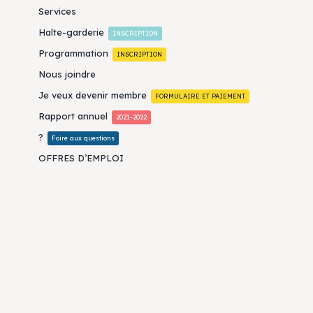
Services
Halte-garderie
INSCRIPTION
Programmation
INSCRIPTION
Nous joindre
Je veux devenir membre
FORMULAIRE ET PAIEMENT
Rapport annuel
2021-2022
?
Foire aux questions
OFFRES D’EMPLOI