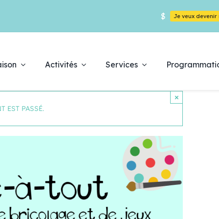
$
Je veux deveni
ison
Activités
Services
Programmati
×
T EST PASSÉ.
Déc
es
pr