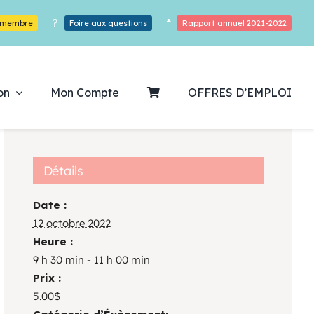
?
*
r membre
Foire aux questions
Rapport annuel 2021-2022
on
Mon Compte
OFFRES D’EMPLOI
Détails
Date :
ouvrez notre
12 octobre 2022
Heure :
ogrammation
9 h 30 min - 11 h 00 min
Prix :
Des Heures De Plaisirs!
5.00$