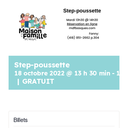
Programmation
Mon Compte
Panier
Step-poussette
OFFRES D’EMPLOI
18 octobre 2022 @ 13 h 30 min
-
14 
|
GRATUIT
Billets