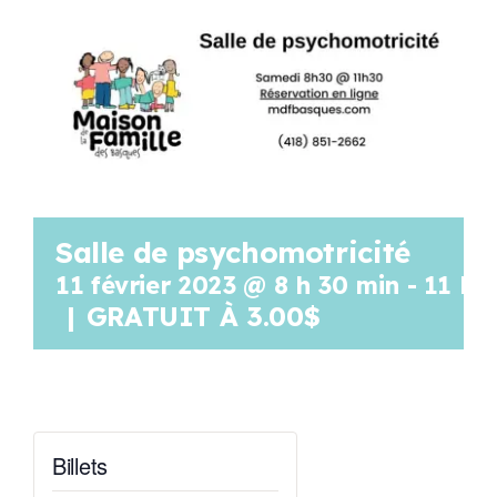
Programmation
Mon Compte
Panier
Salle de psychomotricité
OFFRES D’EMPLOI
11 février 2023 @ 8 h 30 min
-
11 h 
|
GRATUIT À 3.00$
Billets