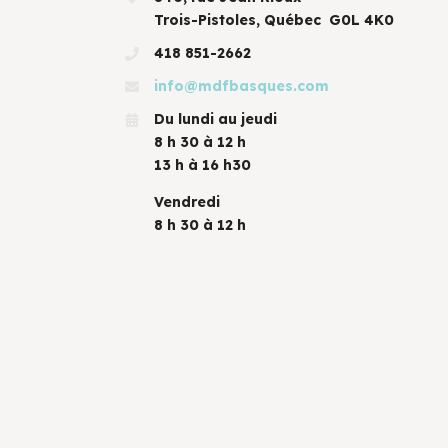
Trois-Pistoles, Québec G0L 4K0
418 851-2662
info@mdfbasques.com
Du lundi au jeudi
8 h 30 à 12 h
13 h à 16 h30
Vendredi
8 h 30 à 12 h