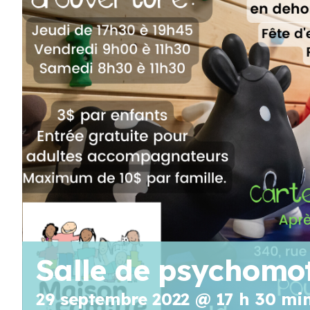
AOÛT
19
11 H 30 Min
-
13 H 30 Min
Pique-nique au parc poisson – Trois-Pistoles
AOÛT
20
10 H 00 Min
-
11 H 30 Min
Marche en famille
Voir Le Calendrier
Salle de psychomot
29 septembre 2022 @ 17 h 30 mi