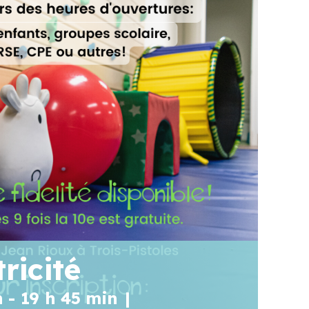
ricité
n
-
19 h 45 min
|