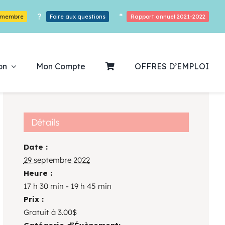
?
*
r membre
Foire aux questions
Rapport annuel 2021-2022
on
Mon Compte
OFFRES D’EMPLOI
Détails
Date :
ouvrez notre
29 septembre 2022
Heure :
ogrammation
17 h 30 min - 19 h 45 min
Prix :
Des Heures De Plaisirs!
Gratuit à 3.00$