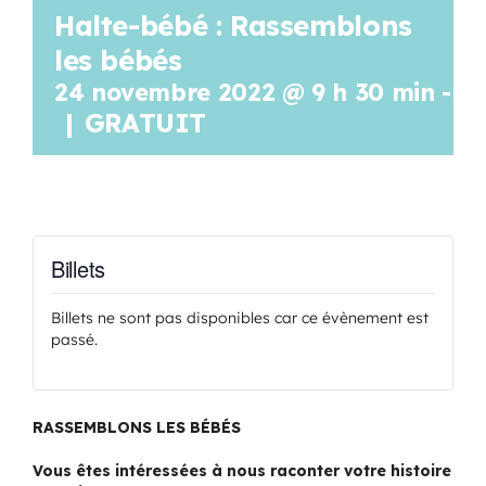
Halte-bébé : Rassemblons
Programmation
les bébés
24 novembre 2022 @ 9 h 30 min
-
11
Mon Compte
|
GRATUIT
Panier
OFFRES D’EMPLOI
Billets
Billets ne sont pas disponibles car ce évènement est
passé.
RASSEMBLONS LES BÉBÉS
Vous êtes intéressées à nous r
aconter votre histoire