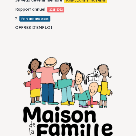
Je veux devenir membre
FORMULAIRE ET PAIEMENT
Rapport annuel
2021-2022
?
Foire aux questions
OFFRES D’EMPLOI