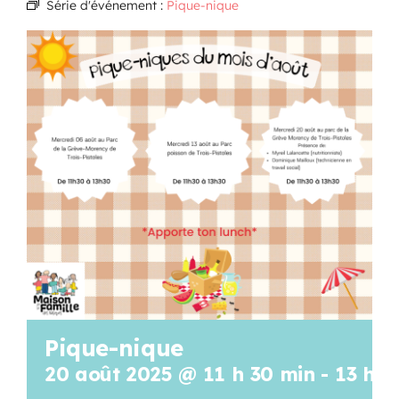
Série d'événement :
Pique-nique
Programmation
Mon Compte
Panier
OFFRES D’EMPLOI
Pique-nique
20 août 2025 @ 11 h 30 min
-
13 h 3