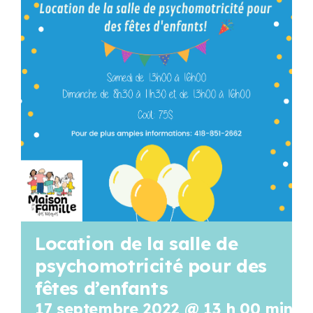
Programmation
Mon Compte
Panier
OFFRES D’EMPLOI
Location de la salle de
psychomotricité pour des
fêtes d’enfants
17 septembre 2022 @ 13 h 00 min
-