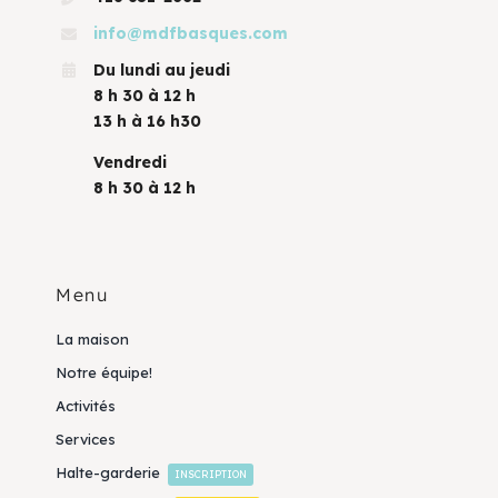
info@mdfbasques.com
Du lundi au jeudi
8 h 30 à 12 h
13 h à 16 h30
Vendredi
8 h 30 à 12 h
Menu
La maison
Notre équipe!
Activités
Services
Halte-garderie
INSCRIPTION