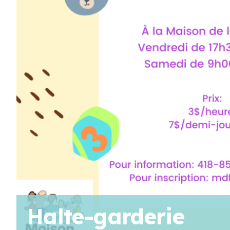
AOÛT
19
11 H 30 Min
-
13 H 30 Min
Pique-nique au parc poisson – Trois-Pistoles
AOÛT
20
10 H 00 Min
-
11 H 30 Min
Marche en famille
Voir Le Calendrier
Halte-garderie