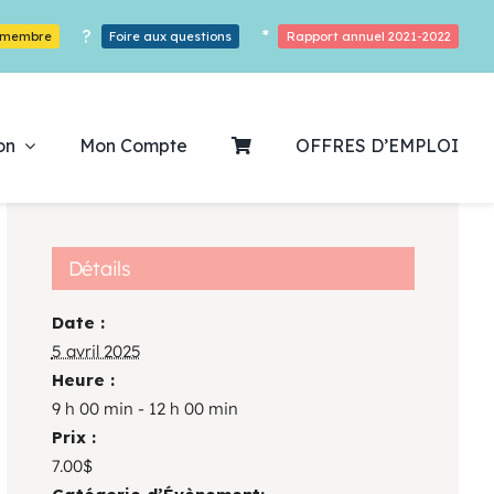
?
*
r membre
Foire aux questions
Rapport annuel 2021-2022
on
Mon Compte
OFFRES D’EMPLOI
Détails
Date :
ouvrez notre
5 avril 2025
Heure :
ogrammation
9 h 00 min - 12 h 00 min
Prix :
Des Heures De Plaisirs!
7.00$