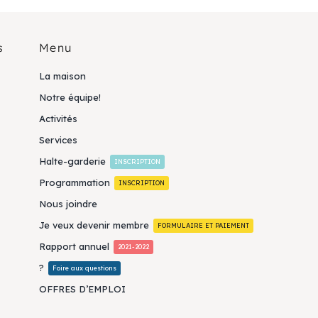
s
Menu
La maison
Notre équipe!
Activités
Services
Halte-garderie
INSCRIPTION
Programmation
INSCRIPTION
Nous joindre
Je veux devenir membre
FORMULAIRE ET PAIEMENT
Rapport annuel
2021-2022
?
Foire aux questions
OFFRES D’EMPLOI