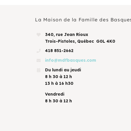
La Maison de la Famille des Basque
340, rue Jean Rioux
Trois-Pistoles, Québec G0L 4K0
418 851-2662
info@mdfbasques.com
Du lundi au jeudi
8 h 30 à 12 h
13 h à 16 h30
Vendredi
8 h 30 à 12 h