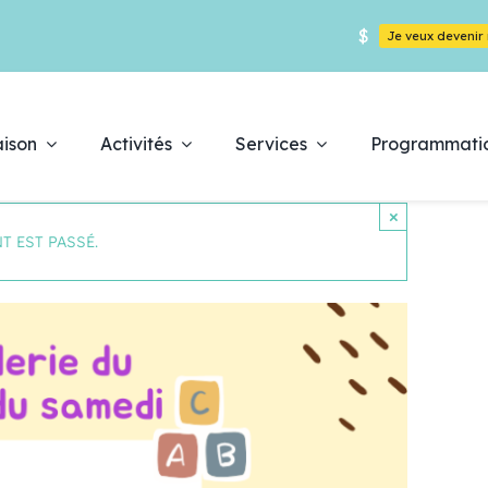
$
Je veux deveni
ison
Activités
Services
Programmati
×
T EST PASSÉ.
Déc
es
pr