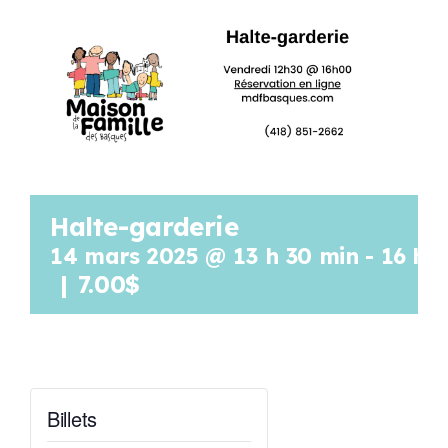
Programmation
Mon Compte
Panier
Halte-garderie
OFFRES D’EMPLOI
14 mars 2025 @ 13 h 30 min
-
16 h 
|
7.00$
Billets