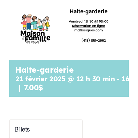
Programmation
Mon Compte
Panier
Halte-garderie
OFFRES D’EMPLOI
21 février 2025 @ 12 h 30 min
-
16 h
|
7.00$
Billets