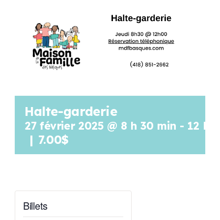
Programmation
Mon Compte
Panier
Halte-garderie
OFFRES D’EMPLOI
27 février 2025 @ 8 h 30 min
-
12 h 
|
7.00$
Billets