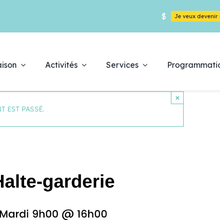
$
Je veux deveni
ison
Activités
Services
Programmati
×
T EST PASSÉ.
Déc
es
pr