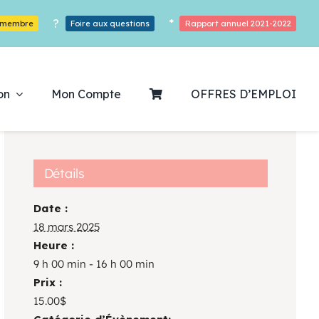
?
*
r membre
Foire aux questions
Rapport annuel 2021-2022
on
Mon Compte
OFFRES D’EMPLOI
Détails
Date :
ouvrez notre
18 mars 2025
Heure :
ogrammation
9 h 00 min - 16 h 00 min
Prix :
Des Heures De Plaisirs!
15.00$