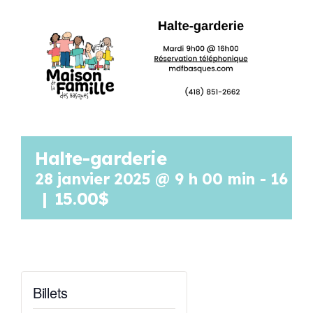
Programmation
Mon Compte
Panier
Halte-garderie
OFFRES D’EMPLOI
28 janvier 2025 @ 9 h 00 min
-
16 h 
|
15.00$
Billets