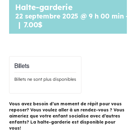
Halte-garderie
Programmation
22 septembre 2025 @ 9 h 00 min
-
1
|
7.00$
Mon Compte
Panier
Billets
OFFRES D’EMPLOI
Billets ne sont plus disponibles
Vous avez besoin d’un moment de répit pour vous
reposer? Vous voulez aller à un rendez-vous ? Vous
aimeriez que votre enfant socialise avec d’autres
enfants? La halte-garderie est disponible pour
vous!