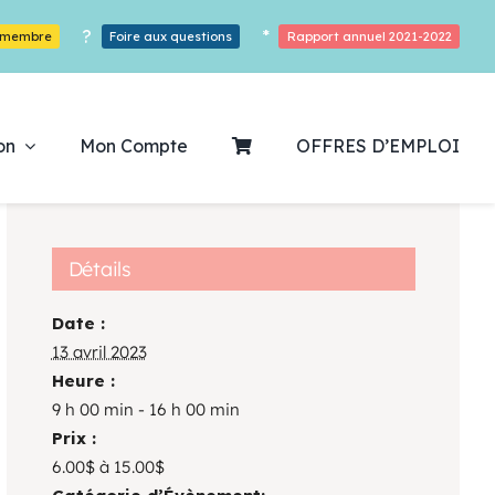
?
*
r membre
Foire aux questions
Rapport annuel 2021-2022
on
Mon Compte
OFFRES D’EMPLOI
Détails
Date :
ouvrez notre
13 avril 2023
Heure :
ogrammation
9 h 00 min - 16 h 00 min
Prix :
Des Heures De Plaisirs!
6.00$ à 15.00$