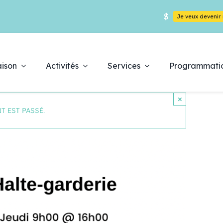
$
Je veux deveni
ison
Activités
Services
Programmati
×
T EST PASSÉ.
Déc
pr
es