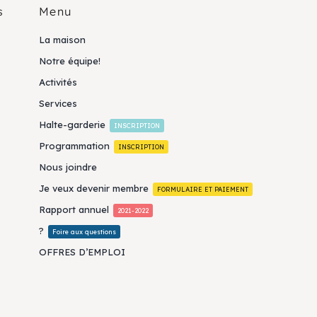
s
Menu
La maison
Notre équipe!
Activités
Services
Halte-garderie
INSCRIPTION
Programmation
INSCRIPTION
Nous joindre
Je veux devenir membre
FORMULAIRE ET PAIEMENT
Rapport annuel
2021-2022
?
Foire aux questions
OFFRES D’EMPLOI