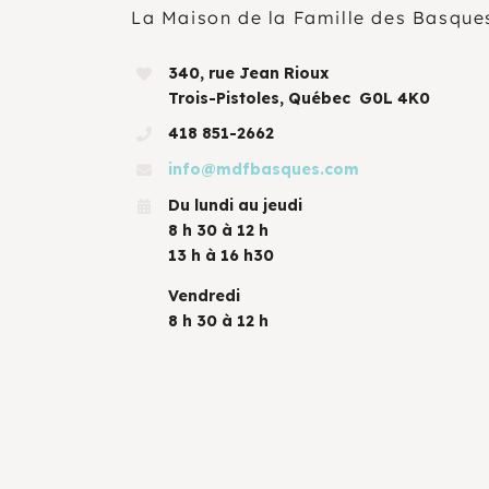
La Maison de la Famille des Basque
340, rue Jean Rioux
Trois-Pistoles, Québec G0L 4K0
418 851-2662
info@mdfbasques.com
Du lundi au jeudi
8 h 30 à 12 h
13 h à 16 h30
Vendredi
8 h 30 à 12 h