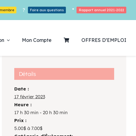
?
*
r membre
Foire aux questions
Rapport annuel 2021-2022
on
Mon Compte
OFFRES D’EMPLOI
Détails
Date :
ouvrez notre
17 février 2023
Heure :
ogrammation
17 h 30 min - 20 h 30 min
Prix :
Des Heures De Plaisirs!
5.00$ à 7.00$