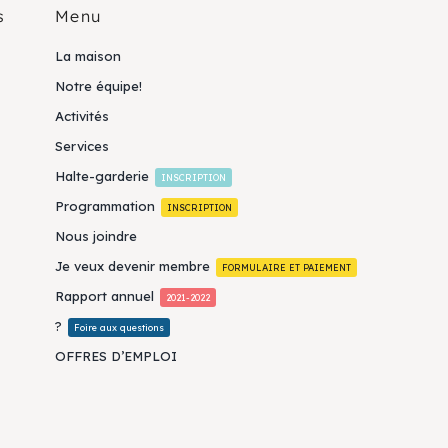
s
Menu
La maison
Notre équipe!
Activités
Services
Halte-garderie
INSCRIPTION
Programmation
INSCRIPTION
Nous joindre
Je veux devenir membre
FORMULAIRE ET PAIEMENT
Rapport annuel
2021-2022
?
Foire aux questions
OFFRES D’EMPLOI