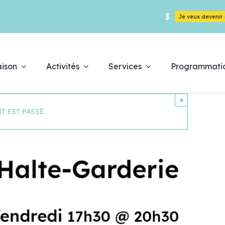
$
Je veux deveni
ison
Activités
Services
Programmati
×
T EST PASSÉ.
Déc
es
pr