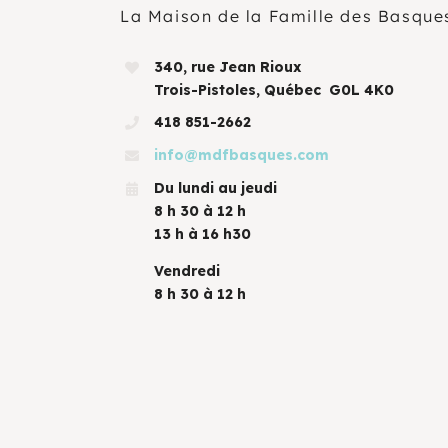
La Maison de la Famille des Basque
340, rue Jean Rioux
Trois-Pistoles, Québec G0L 4K0
418 851-2662
info@mdfbasques.com
Du lundi au jeudi
8 h 30 à 12 h
13 h à 16 h30
Vendredi
8 h 30 à 12 h