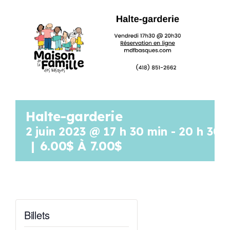
Programmation
Mon Compte
Panier
Halte-garderie
OFFRES D’EMPLOI
2 juin 2023 @ 17 h 30 min
-
20 h 30 
|
6.00$ À 7.00$
Billets