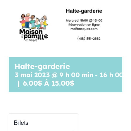
Programmation
Mon Compte
Panier
Halte-garderie
OFFRES D’EMPLOI
3 mai 2023 @ 9 h 00 min
-
16 h 00 m
|
6.00$ À 15.00$
Billets