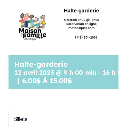
Programmation
Mon Compte
Panier
Halte-garderie
OFFRES D’EMPLOI
12 avril 2023 @ 9 h 00 min
-
16 h 00
|
6.00$ À 15.00$
Billets