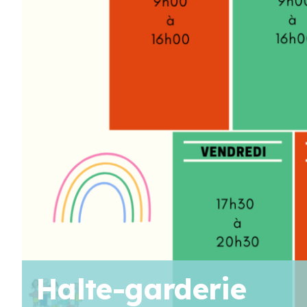
AOÛT
19
11 H 30 Min
-
13 H 30 Min
Pique-nique au parc poisson – Trois-Pistoles
AOÛT
20
10 H 00 Min
-
11 H 30 Min
Marche en famille
Voir Le Calendrier
Halte-garderie