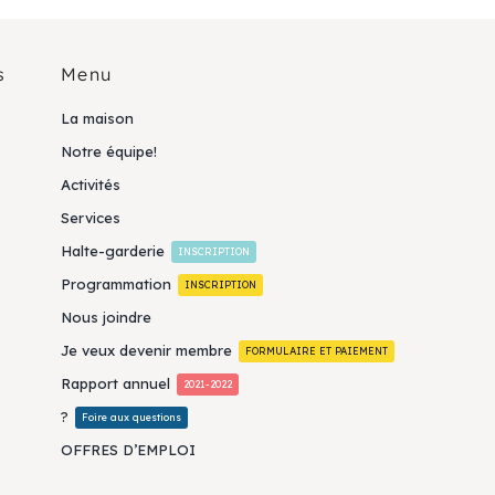
s
Menu
La maison
Notre équipe!
Activités
Services
Halte-garderie
INSCRIPTION
Programmation
INSCRIPTION
Nous joindre
Je veux devenir membre
FORMULAIRE ET PAIEMENT
Rapport annuel
2021-2022
?
Foire aux questions
OFFRES D’EMPLOI