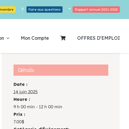
?
*
r membre
Foire aux questions
Rapport annuel 2021-2022
on
Mon Compte
OFFRES D’EMPLOI
Détails
Date :
ouvrez notre
14 juin 2025
Heure :
ogrammation
9 h 00 min - 12 h 00 min
Prix :
Des Heures De Plaisirs!
7.00$