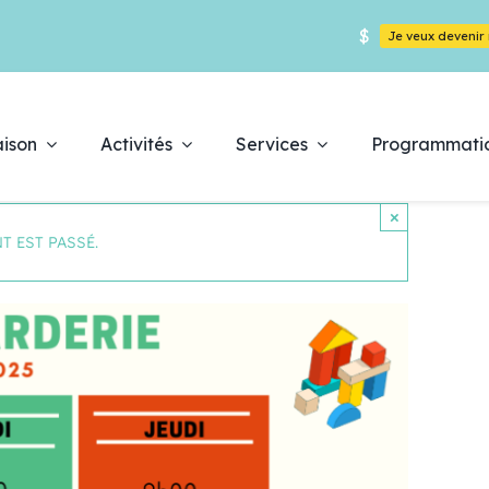
$
Je veux deveni
ison
Activités
Services
Programmati
×
T EST PASSÉ.
Déc
es
pr