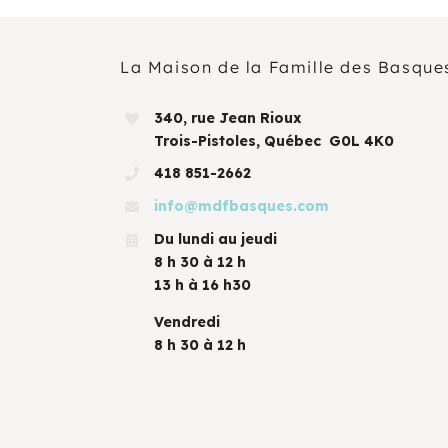
La Maison de la Famille des Basque
340, rue Jean Rioux
Trois-Pistoles, Québec G0L 4K0
418 851-2662
info@mdfbasques.com
Du lundi au jeudi
8 h 30 à 12 h
13 h à 16 h30
Vendredi
8 h 30 à 12 h