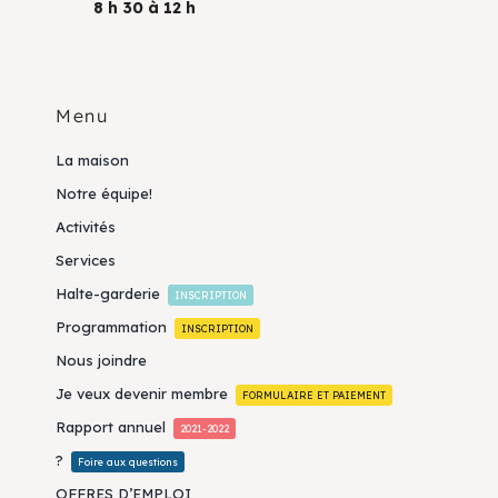
8 h 30 à 12 h
Menu
La maison
Notre équipe!
Activités
Services
Halte-garderie
INSCRIPTION
Programmation
INSCRIPTION
Nous joindre
Je veux devenir membre
FORMULAIRE ET PAIEMENT
Rapport annuel
2021-2022
?
Foire aux questions
OFFRES D’EMPLOI