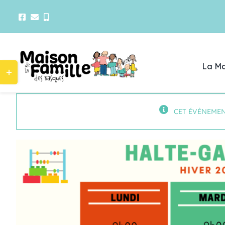
Passer
au
contenu
Bascule
La Ma
de
la
zone
de
CET ÉVÈNEMEN
la
AOÛT
12
barre
coulissante
11 H 30 Min
-
13 H 30 Min
Pique-nique à la grève Morency – Trois-Pistol
AOÛT
13
9 H 00 Min
-
12 H 00 Min
Les matins au parc