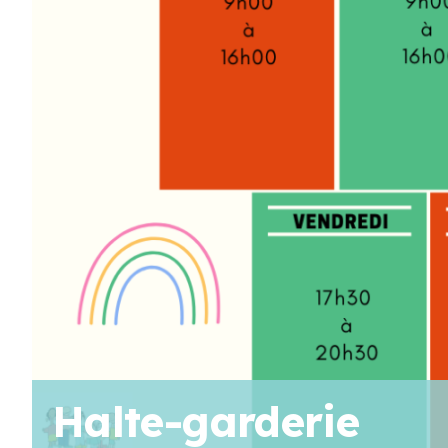
AOÛT
19
11 H 30 Min
-
13 H 30 Min
Pique-nique au parc poisson – Trois-Pistoles
AOÛT
20
10 H 00 Min
-
11 H 30 Min
Marche en famille
Voir Le Calendrier
Halte-garderie