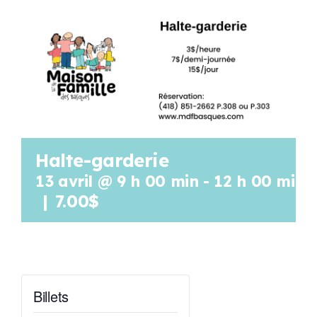
Programmation
Mon Compte
Panier
Halte-garderie
OFFRES D’EMPLOI
13 avril @ 9 h 00 min
-
12 h 00 min
|
7.00$
Billets