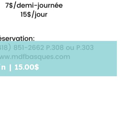
in
|
15.00$