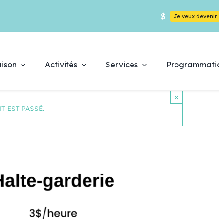
$
Je veux deveni
ison
Activités
Services
Programmati
×
T EST PASSÉ.
Déc
es
pr