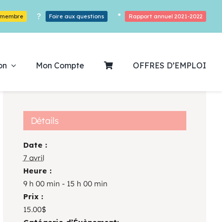
?
*
r membre
Foire aux questions
Rapport annuel 2021-2022
on
Mon Compte
OFFRES D’EMPLOI
Détails
Date :
ouvrez notre
7 avril
Heure :
ogrammation
9 h 00 min - 15 h 00 min
Prix :
Des Heures De Plaisirs!
15.00$