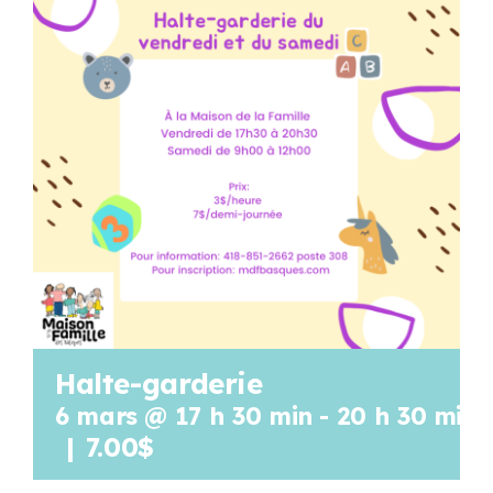
Programmation
Mon Compte
Panier
OFFRES D’EMPLOI
Halte-garderie
6 mars @ 17 h 30 min
-
20 h 30 min
|
7.00$