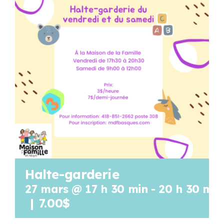
Programmation
Mon Compte
Panier
OFFRES D’EMPLOI
Halte-garderie
27 mars @ 17 h 30 min
-
20 h 30 min
|
7.00$