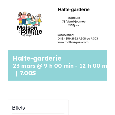
Programmation
Mon Compte
Panier
Halte-garderie
OFFRES D’EMPLOI
23 mars @ 9 h 00 min
-
12 h 00 min
|
7.00$
Billets