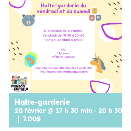
Programmation
Mon Compte
Panier
OFFRES D’EMPLOI
Halte-garderie
20 février @ 17 h 30 min
-
20 h 30 m
|
7.00$