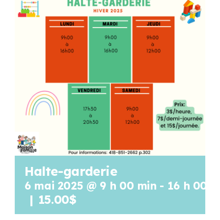
Programmation
Mon Compte
Panier
OFFRES D’EMPLOI
Halte-garderie
6 mai 2025 @ 9 h 00 min
-
16 h 00 m
|
15.00$