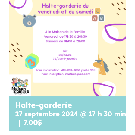
Programmation
Mon Compte
Panier
OFFRES D’EMPLOI
Halte-garderie
27 septembre 2024 @ 17 h 30 min
-
|
7.00$