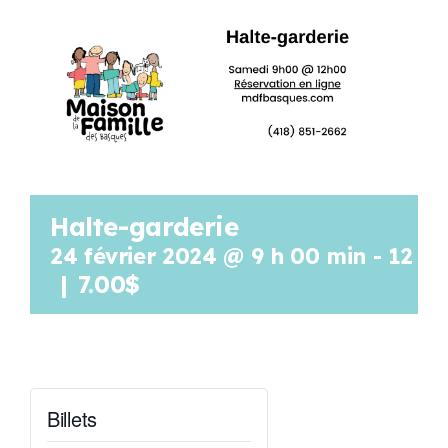
Programmation
Mon Compte
Panier
Halte-garderie
OFFRES D’EMPLOI
24 février 2024 @ 9 h 00 min
-
12 h 
|
7.00$
Billets