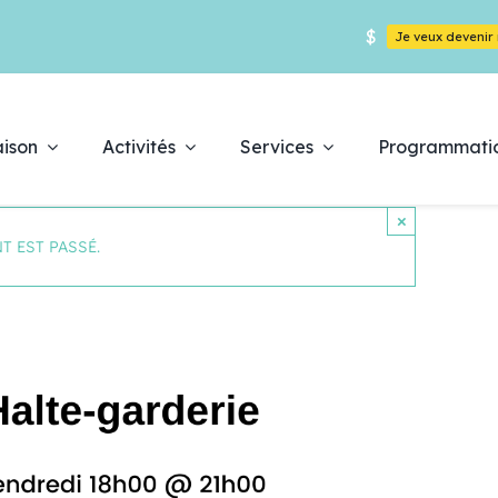
$
Je veux deveni
ison
Activités
Services
Programmati
×
T EST PASSÉ.
Déc
es
pr