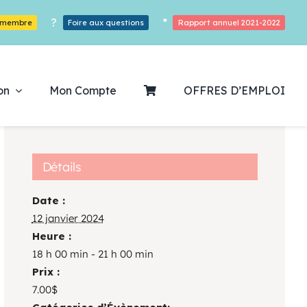
?
*
r membre
Foire aux questions
Rapport annuel 2021-2022
on
Mon Compte
OFFRES D’EMPLOI
Détails
Date :
ouvrez notre
12 janvier 2024
Heure :
ogrammation
18 h 00 min - 21 h 00 min
Prix :
Des Heures De Plaisirs!
7.00$