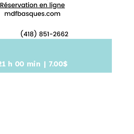
21 h 00 min
|
7.00$