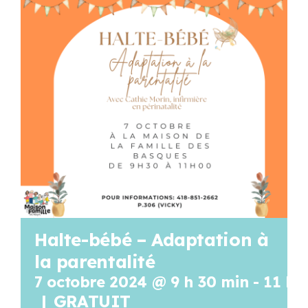
Programmation
Mon Compte
Panier
OFFRES D’EMPLOI
Halte-bébé – Adaptation à
la parentalité
7 octobre 2024 @ 9 h 30 min
-
11 h 
|
GRATUIT