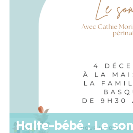
AOÛT
19
11 H 30 Min
-
13 H 30 Min
Pique-nique au parc poisson – Trois-Pistoles
AOÛT
20
10 H 00 Min
-
11 H 30 Min
Marche en famille
Voir Le Calendrier
Halte-bébé : Le so