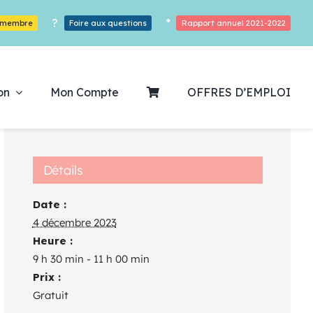
?
*
r membre
Foire aux questions
Rapport annuel 2021-2022
on
Mon Compte
OFFRES D’EMPLOI
Détails
Date :
ouvrez notre
4 décembre 2023
Heure :
ogrammation
9 h 30 min - 11 h 00 min
Prix :
Des Heures De Plaisirs!
Gratuit