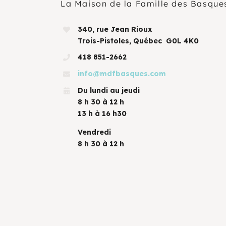
La Maison de la Famille des Basque
340, rue Jean Rioux
Trois-Pistoles, Québec G0L 4K0
418 851-2662
info@mdfbasques.com
Du lundi au jeudi
8 h 30 à 12 h
13 h à 16 h30
Vendredi
8 h 30 à 12 h