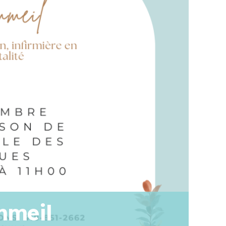
mmeil