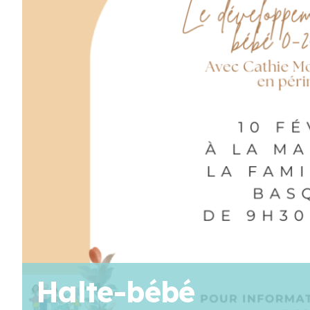
AOÛT
13
9 H 00 Min
-
12 H 00 Min
Les matins au parc
AOÛT
19
11 H 30 Min
-
13 H 30 Min
Pique-nique au parc poisson – Trois-Pistoles
Voir Le Calendrier
Halte-bébé