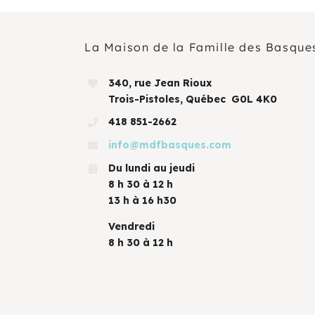
La Maison de la Famille des Basque
340, rue Jean Rioux
Trois-Pistoles, Québec G0L 4K0
418 851-2662
info@mdfbasques.com
Du lundi au jeudi
8 h 30 à 12 h
13 h à 16 h30
Vendredi
8 h 30 à 12 h