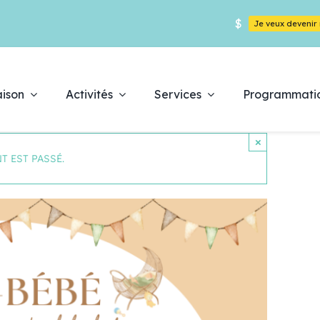
$
Je veux deveni
ison
Activités
Services
Programmati
×
T EST PASSÉ.
Déc
pr
es