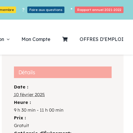
?
*
r membre
Foire aux questions
Rapport annuel 2021-2022
on
Mon Compte
OFFRES D’EMPLOI
Détails
Date :
ouvrez notre
10 février 2025
Heure :
ogrammation
9 h 30 min - 11 h 00 min
Prix :
Des Heures De Plaisirs!
Gratuit