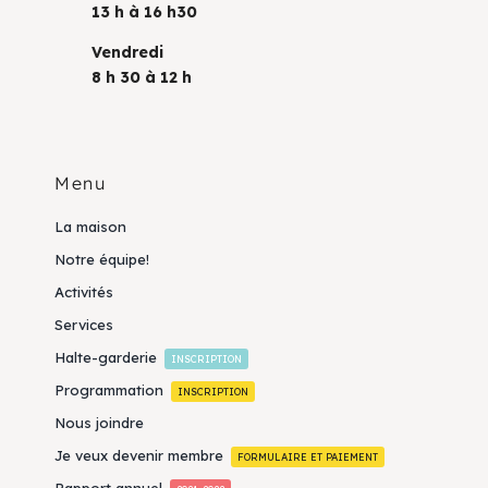
13 h à 16 h30
Vendredi
8 h 30 à 12 h
Menu
La maison
Notre équipe!
Activités
Services
Halte-garderie
INSCRIPTION
Programmation
INSCRIPTION
Nous joindre
Je veux devenir membre
FORMULAIRE ET PAIEMENT
Rapport annuel