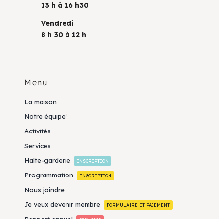
13 h à 16 h30
Vendredi
8 h 30 à 12 h
Menu
La maison
Notre équipe!
Activités
Services
Halte-garderie
INSCRIPTION
Programmation
INSCRIPTION
Nous joindre
Je veux devenir membre
FORMULAIRE ET PAIEMENT
Rapport annuel