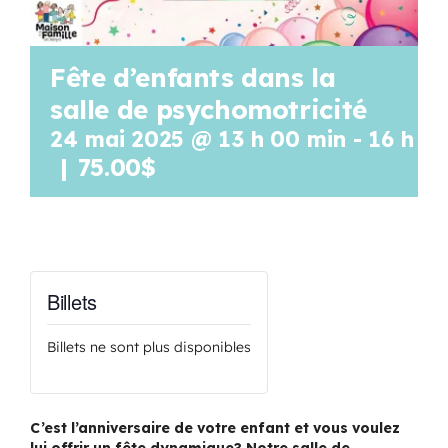
Fête d’enfants dans la
salle de psychomotricité
24 mai 2025 @ 13 h 00 min
-
16 h 0
|
75.00$
Billets
Billets ne sont plus disponibles
C’est l’anniversaire de votre enfant et vous voulez